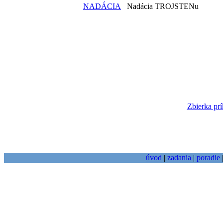
NADÁCIA
Nadácia TROJSTENu
Zbierka prí
úvod
|
zadania
|
poradie