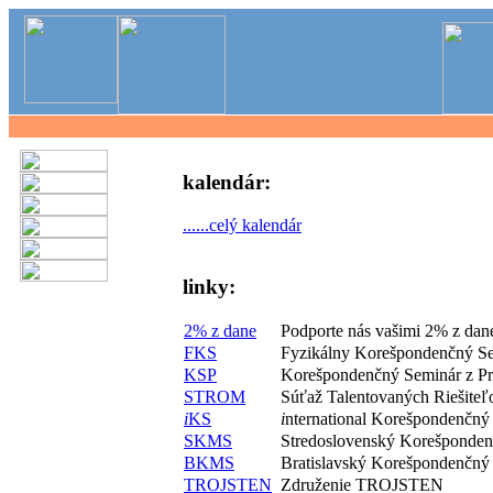
kalendár:
......celý kalendár
linky:
2% z dane
Podporte nás vašimi 2% z dan
FKS
Fyzikálny Korešpondenčný S
KSP
Korešpondenčný Seminár z P
STROM
Súťaž Talentovaných Riešite
i
KS
i
nternational Korešpondenčný
SKMS
Stredoslovenský Korešponde
BKMS
Bratislavský Korešpondenčný
TROJSTEN
Združenie TROJSTEN