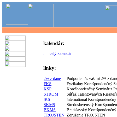
kalendár:
......celý kalendár
linky:
2% z dane
Podporte nás vašimi 2% z dan
FKS
Fyzikálny Korešpondenčný S
KSP
Korešpondenčný Seminár z P
STROM
Súťaž Talentovaných Riešite
i
KS
i
nternational Korešpondenčný
SKMS
Stredoslovenský Korešponde
BKMS
Bratislavský Korešpondenčný
TROJSTEN
Združenie TROJSTEN