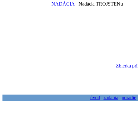
NADÁCIA
Nadácia TROJSTENu
Zbierka prí
úvod
|
zadania
|
poradie