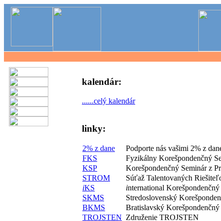
kalendár:
......celý kalendár
linky:
2% z dane
Podporte nás vašimi 2% z dan
FKS
Fyzikálny Korešpondenčný S
KSP
Korešpondenčný Seminár z P
STROM
Súťaž Talentovaných Riešite
i
KS
i
nternational Korešpondenčný
SKMS
Stredoslovenský Korešponde
BKMS
Bratislavský Korešpondenčný
TROJSTEN
Združenie TROJSTEN