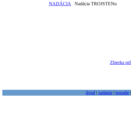
NADÁCIA
Nadácia TROJSTENu
Zbierka prí
úvod
|
zadania
|
poradie