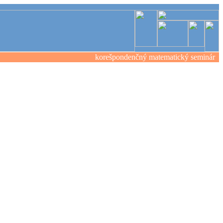
korešpondenčný matematický seminár