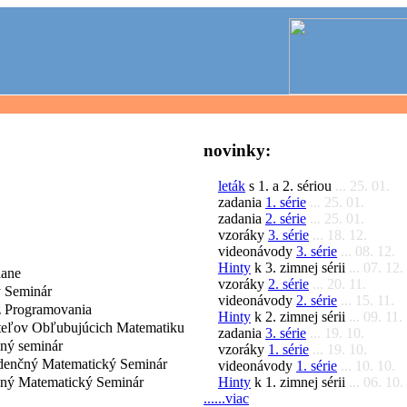
novinky:
leták
s 1. a 2. sériou
... 25. 01.
zadania
1. série
... 25. 01.
zadania
2. série
... 25. 01.
vzoráky
3. série
... 18. 12.
videonávody
3. série
... 08. 12.
Hinty
k 3. zimnej sérii
... 07. 12.
dane
vzoráky
2. série
... 20. 11.
 Seminár
videonávody
2. série
... 15. 11.
 Programovania
Hinty
k 2. zimnej sérii
... 09. 11.
iteľov Obľubujúcich Matematiku
zadania
3. série
... 19. 10.
čný seminár
vzoráky
1. série
... 19. 10.
denčný Matematický Seminár
videonávody
1. série
... 10. 10.
Hinty
k 1. zimnej sérii
... 06. 10.
čný Matematický Seminár
......viac