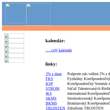
kalendár:
......celý kalendár
linky:
2% z dane
Podporte nás vašimi 2% z 
FKS
Fyzikálny Korešpondenčný
KSP
Korešpondenčný Seminár z
STROM
Súťaž Talentovaných Rieš
i
KS
i
nternational Korešponden
SKMS
Stredoslovenský Korešpon
BKMS
Bratislavský Korešponden
TROJSTEN
Združenie TROJSTEN