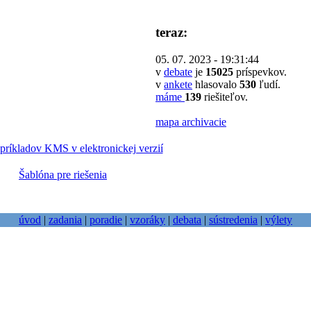
teraz:
05. 07. 2023 - 19:31:44
v
debate
je
15025
príspevkov.
v
ankete
hlasovalo
530
ľudí.
máme
139
riešiteľov.
mapa archivacie
príkladov KMS v elektronickej verzií
Šablóna pre riešenia
úvod
|
zadania
|
poradie
|
vzoráky
|
debata
|
sústredenia
|
výlety