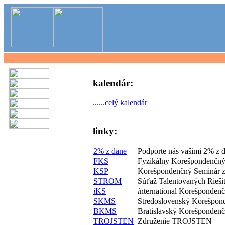
kalendár:
......celý kalendár
linky:
2% z dane
Podporte nás vašimi 2% z 
FKS
Fyzikálny Korešpondenčný
KSP
Korešpondenčný Seminár z
STROM
Súťaž Talentovaných Rieš
i
KS
i
nternational Korešponden
SKMS
Stredoslovenský Korešpon
BKMS
Bratislavský Korešponden
TROJSTEN
Združenie TROJSTEN