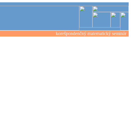
korešpondenčný matematický seminár