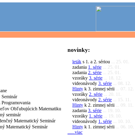
novinky:
leták
s 1. a 2. sériou
... 25. 01.
zadania
1. série
... 25. 01.
zadania
2. série
... 25. 01.
vzoráky
3. série
... 18. 12.
videonávody
3. série
... 08. 12.
Hinty
k 3. zimnej sérii
... 07. 12.
dane
vzoráky
2. série
... 20. 11.
 Seminár
videonávody
2. série
... 15. 11.
 Programovania
Hinty
k 2. zimnej sérii
... 09. 11.
iteľov Obľubujúcich Matematiku
zadania
3. série
... 19. 10.
čný seminár
vzoráky
1. série
... 19. 10.
denčný Matematický Seminár
videonávody
1. série
... 10. 10.
Hinty
k 1. zimnej sérii
... 06. 10.
čný Matematický Seminár
......viac