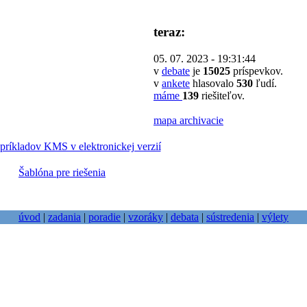
teraz:
05. 07. 2023 - 19:31:44
v
debate
je
15025
príspevkov.
v
ankete
hlasovalo
530
ľudí.
máme
139
riešiteľov.
mapa archivacie
príkladov KMS v elektronickej verzií
Šablóna pre riešenia
úvod
|
zadania
|
poradie
|
vzoráky
|
debata
|
sústredenia
|
výlety