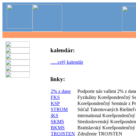
kalendár:
......celý kalendár
linky:
2% z dane
Podporte nás vašimi 2% z dan
FKS
Fyzikálny Korešpondenčný S
KSP
Korešpondenčný Seminár z P
STROM
Súťaž Talentovaných Riešite
i
KS
i
nternational Korešpondenčný
SKMS
Stredoslovenský Korešponde
BKMS
Bratislavský Korešpondenčný
TROJSTEN
Združenie TROJSTEN