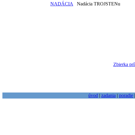
NADÁCIA
Nadácia TROJSTENu
Zbierka prí
úvod
|
zadania
|
poradie