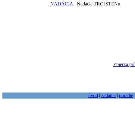
NADÁCIA
Nadácia TROJSTENu
Zbierka prí
úvod
|
zadania
|
poradie