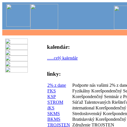
kalendár:
......celý kalendár
linky:
2% z dane
Podporte nás vašimi 2% z dan
FKS
Fyzikálny Korešpondenčný S
KSP
Korešpondenčný Seminár z P
STROM
Súťaž Talentovaných Riešite
i
KS
i
nternational Korešpondenčný
SKMS
Stredoslovenský Korešponde
BKMS
Bratislavský Korešpondenčný
TROJSTEN
Združenie TROJSTEN