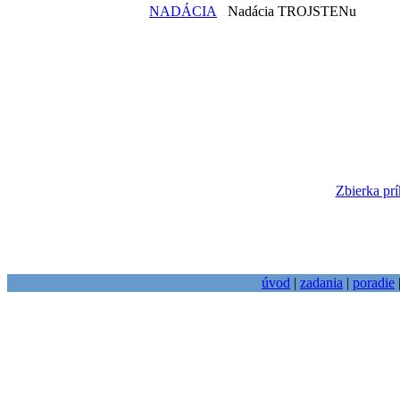
NADÁCIA
Nadácia TROJSTENu
Zbierka prí
úvod
|
zadania
|
poradie