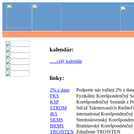
kalendár:
......celý kalendár
linky:
2% z dane
Podporte nás vašimi 2% z dan
FKS
Fyzikálny Korešpondenčný S
KSP
Korešpondenčný Seminár z P
STROM
Súťaž Talentovaných Riešite
i
KS
i
nternational Korešpondenčný
SKMS
Stredoslovenský Korešponde
BKMS
Bratislavský Korešpondenčný
TROJSTEN
Združenie TROJSTEN