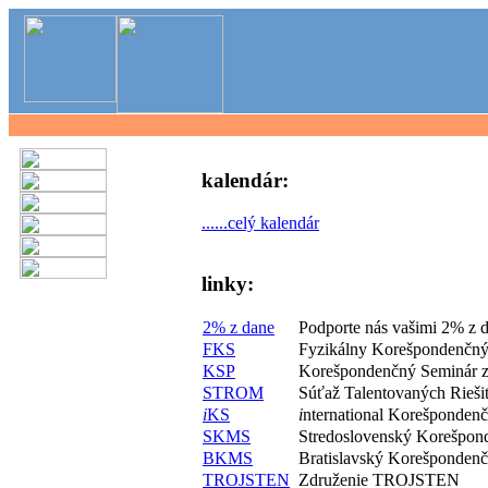
kalendár:
......celý kalendár
linky:
2% z dane
Podporte nás vašimi 2% z 
FKS
Fyzikálny Korešpondenčný
KSP
Korešpondenčný Seminár z
STROM
Súťaž Talentovaných Rieš
i
KS
i
nternational Korešponden
SKMS
Stredoslovenský Korešpon
BKMS
Bratislavský Korešponden
TROJSTEN
Združenie TROJSTEN