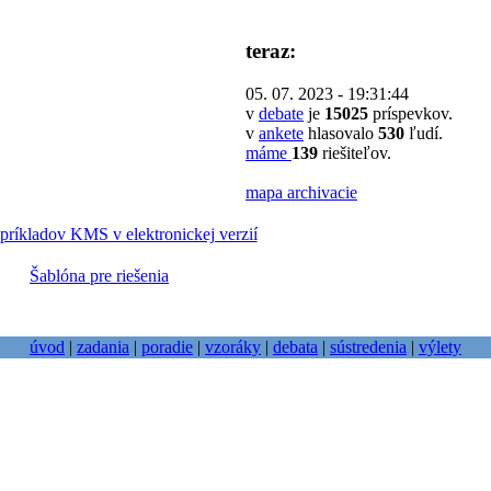
teraz:
05. 07. 2023 - 19:31:44
v
debate
je
15025
príspevkov.
v
ankete
hlasovalo
530
ľudí.
máme
139
riešiteľov.
mapa archivacie
príkladov KMS v elektronickej verzií
Šablóna pre riešenia
úvod
|
zadania
|
poradie
|
vzoráky
|
debata
|
sústredenia
|
výlety