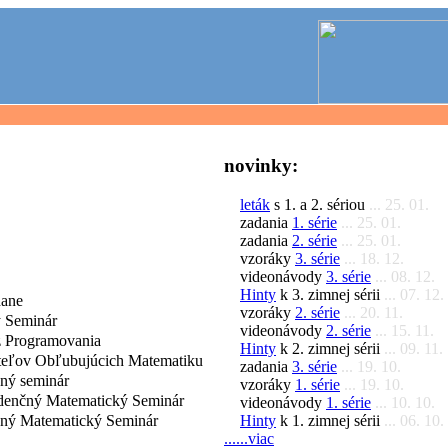
novinky:
leták
s 1. a 2. sériou
... 25. 01.
zadania
1. série
... 25. 01.
zadania
2. série
... 25. 01.
vzoráky
3. série
... 18. 12.
videonávody
3. série
... 08. 12.
Hinty
k 3. zimnej sérii
... 07. 12.
dane
vzoráky
2. série
... 20. 11.
 Seminár
videonávody
2. série
... 15. 11.
 Programovania
Hinty
k 2. zimnej sérii
... 09. 11.
iteľov Obľubujúcich Matematiku
zadania
3. série
... 19. 10.
čný seminár
vzoráky
1. série
... 19. 10.
denčný Matematický Seminár
videonávody
1. série
... 10. 10.
Hinty
k 1. zimnej sérii
... 06. 10.
čný Matematický Seminár
......viac