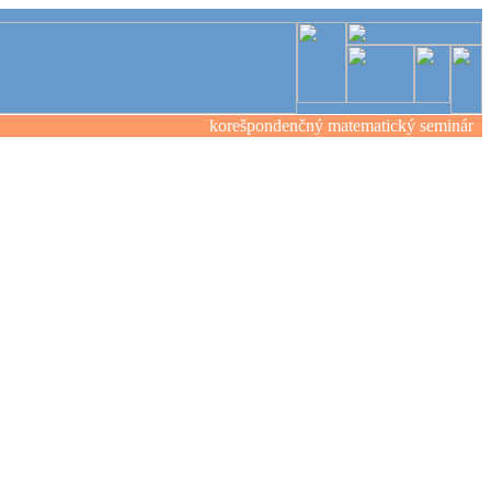
korešpondenčný matematický seminár