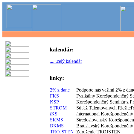
kalendár:
......celý kalendár
linky:
2% z dane
Podporte nás vašimi 2% z dan
FKS
Fyzikálny Korešpondenčný S
KSP
Korešpondenčný Seminár z P
STROM
Súťaž Talentovaných Riešite
i
KS
i
nternational Korešpondenčný
SKMS
Stredoslovenský Korešponde
BKMS
Bratislavský Korešpondenčný
TROJSTEN
Združenie TROJSTEN