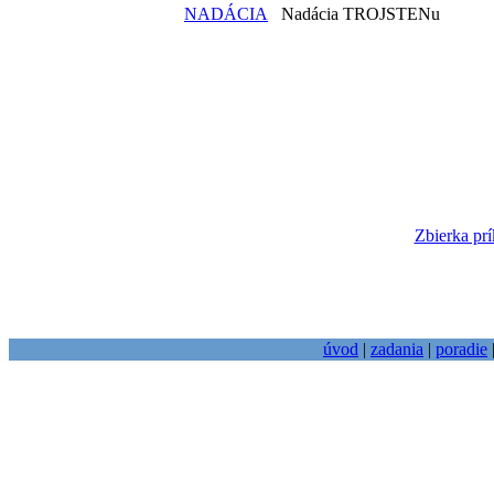
NADÁCIA
Nadácia TROJSTENu
Zbierka prí
úvod
|
zadania
|
poradie