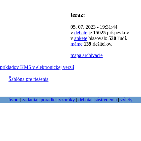
teraz:
05. 07. 2023 - 19:31:44
v
debate
je
15025
príspevkov.
v
ankete
hlasovalo
530
ľudí.
máme
139
riešiteľov.
mapa archivacie
príkladov KMS v elektronickej verzií
Šablóna pre riešenia
úvod
|
zadania
|
poradie
|
vzoráky
|
debata
|
sústredenia
|
výlety