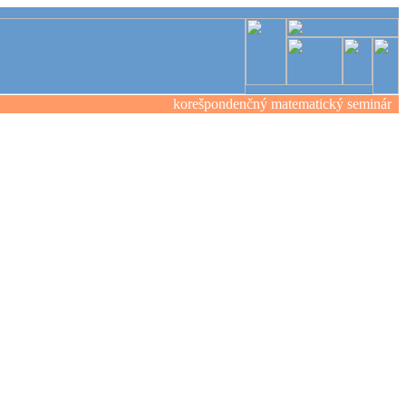
korešpondenčný matematický seminár