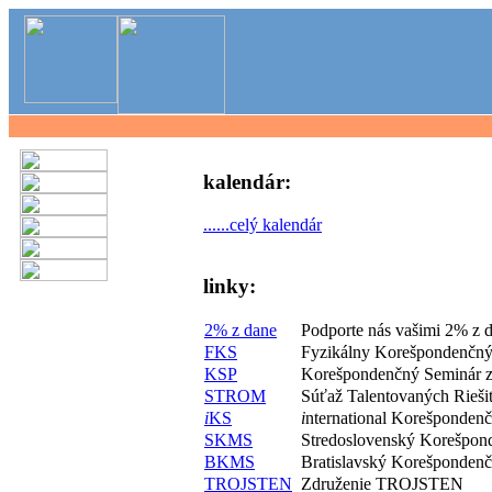
kalendár:
......celý kalendár
linky:
2% z dane
Podporte nás vašimi 2% z 
FKS
Fyzikálny Korešpondenčný
KSP
Korešpondenčný Seminár z
STROM
Súťaž Talentovaných Rieš
i
KS
i
nternational Korešponden
SKMS
Stredoslovenský Korešpon
BKMS
Bratislavský Korešponden
TROJSTEN
Združenie TROJSTEN