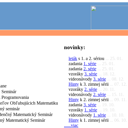
novinky:
leták
s 1. a 2. sériou
... 25. 01.
zadania
1. série
... 25. 01.
zadania
2. série
... 25. 01.
vzoráky
3. série
... 18. 12.
videonávody
3. série
... 08. 12.
Hinty
k 3. zimnej sérii
... 07. 12.
dane
vzoráky
2. série
... 20. 11.
 Seminár
videonávody
2. série
... 15. 11.
 Programovania
Hinty
k 2. zimnej sérii
... 09. 11.
iteľov Obľubujúcich Matematiku
zadania
3. série
... 19. 10.
čný seminár
vzoráky
1. série
... 19. 10.
denčný Matematický Seminár
videonávody
1. série
... 10. 10.
Hinty
k 1. zimnej sérii
... 06. 10.
čný Matematický Seminár
......viac