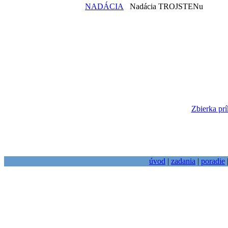
NADÁCIA
Nadácia TROJSTENu
Zbierka prí
úvod
|
zadania
|
poradie