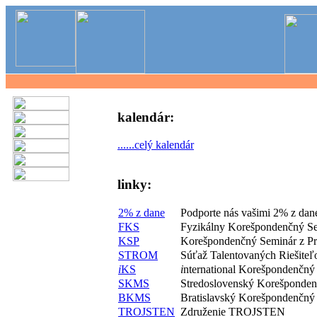
kalendár:
......celý kalendár
linky:
2% z dane
Podporte nás vašimi 2% z dan
FKS
Fyzikálny Korešpondenčný S
KSP
Korešpondenčný Seminár z P
STROM
Súťaž Talentovaných Riešite
i
KS
i
nternational Korešpondenčný
SKMS
Stredoslovenský Korešponde
BKMS
Bratislavský Korešpondenčný
TROJSTEN
Združenie TROJSTEN