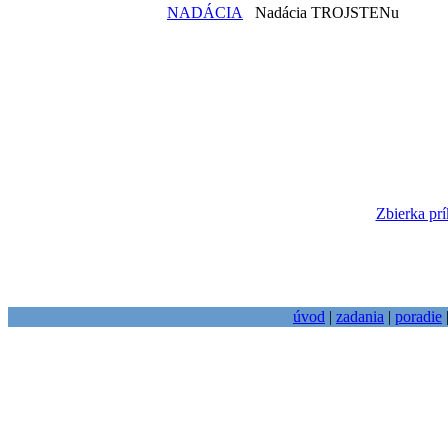
NADÁCIA
Nadácia TROJSTENu
Zbierka prí
úvod
|
zadania
|
poradie