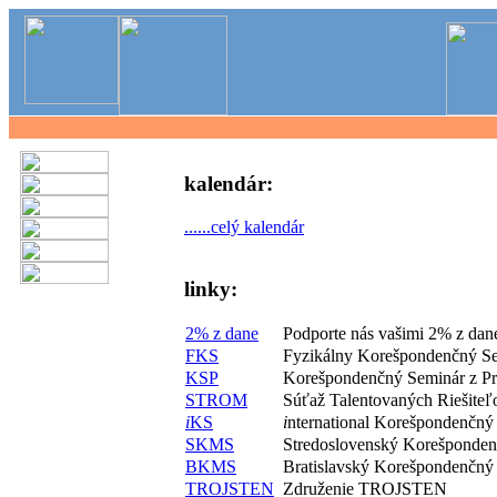
kalendár:
......celý kalendár
linky:
2% z dane
Podporte nás vašimi 2% z dan
FKS
Fyzikálny Korešpondenčný S
KSP
Korešpondenčný Seminár z P
STROM
Súťaž Talentovaných Riešite
i
KS
i
nternational Korešpondenčný
SKMS
Stredoslovenský Korešponde
BKMS
Bratislavský Korešpondenčný
TROJSTEN
Združenie TROJSTEN