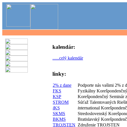
kalendár:
......celý kalendár
linky:
2% z dane
Podporte nás vašimi 2% z 
FKS
Fyzikálny Korešpondenčný
KSP
Korešpondenčný Seminár z
STROM
Súťaž Talentovaných Rieš
i
KS
i
nternational Korešponden
SKMS
Stredoslovenský Korešpon
BKMS
Bratislavský Korešponden
TROJSTEN
Združenie TROJSTEN