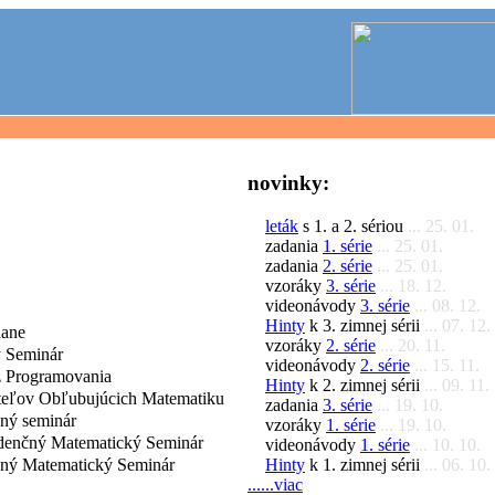
novinky:
leták
s 1. a 2. sériou
... 25. 01.
zadania
1. série
... 25. 01.
zadania
2. série
... 25. 01.
vzoráky
3. série
... 18. 12.
videonávody
3. série
... 08. 12.
Hinty
k 3. zimnej sérii
... 07. 12.
dane
vzoráky
2. série
... 20. 11.
 Seminár
videonávody
2. série
... 15. 11.
 Programovania
Hinty
k 2. zimnej sérii
... 09. 11.
iteľov Obľubujúcich Matematiku
zadania
3. série
... 19. 10.
čný seminár
vzoráky
1. série
... 19. 10.
denčný Matematický Seminár
videonávody
1. série
... 10. 10.
Hinty
k 1. zimnej sérii
... 06. 10.
čný Matematický Seminár
......viac