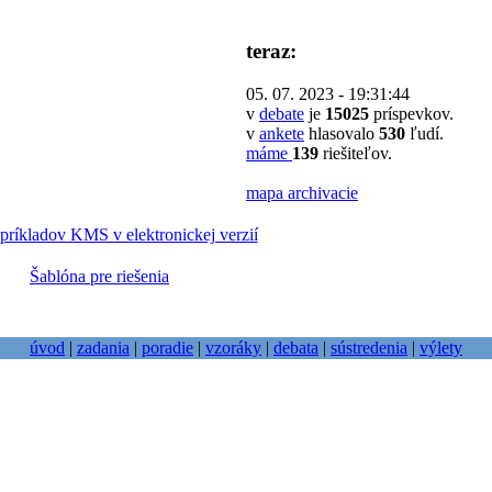
teraz:
05. 07. 2023 - 19:31:44
v
debate
je
15025
príspevkov.
v
ankete
hlasovalo
530
ľudí.
máme
139
riešiteľov.
mapa archivacie
príkladov KMS v elektronickej verzií
Šablóna pre riešenia
úvod
|
zadania
|
poradie
|
vzoráky
|
debata
|
sústredenia
|
výlety