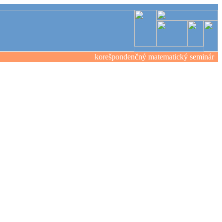
korešpondenčný matematický seminár