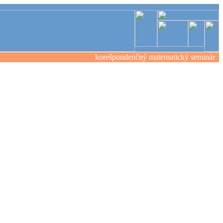
korešpondenčný matematický seminár