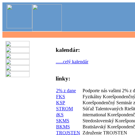
kalendár:
......celý kalendár
linky:
2% z dane
Podporte nás vašimi 2% z 
FKS
Fyzikálny Korešpondenčný
KSP
Korešpondenčný Seminár z
STROM
Súťaž Talentovaných Rieš
i
KS
i
nternational Korešponden
SKMS
Stredoslovenský Korešpon
BKMS
Bratislavský Korešponden
TROJSTEN
Združenie TROJSTEN