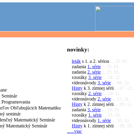
novinky:
leták
s 1. a 2. sériou
... 25. 01.
zadania
1. série
... 25. 01.
zadania
2. série
... 25. 01.
vzoráky
3. série
... 18. 12.
videonávody
3. série
... 08. 12.
Hinty
k 3. zimnej sérii
... 07. 12.
dane
vzoráky
2. série
... 20. 11.
 Seminár
videonávody
2. série
... 15. 11.
 Programovania
Hinty
k 2. zimnej sérii
... 09. 11.
iteľov Obľubujúcich Matematiku
zadania
3. série
... 19. 10.
čný seminár
vzoráky
1. série
... 19. 10.
denčný Matematický Seminár
videonávody
1. série
... 10. 10.
Hinty
k 1. zimnej sérii
... 06. 10.
čný Matematický Seminár
......viac