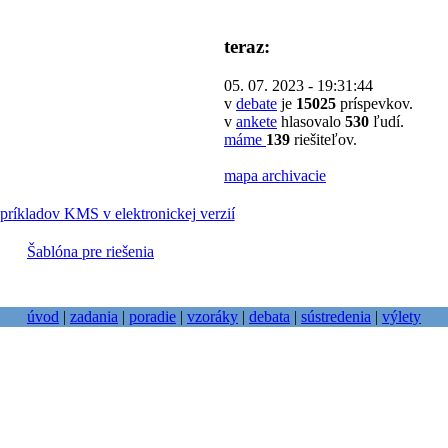
teraz:
05. 07. 2023 - 19:31:44
v
debate
je
15025
príspevkov.
v
ankete
hlasovalo
530
ľudí.
máme
139
riešiteľov.
mapa archivacie
príkladov KMS v elektronickej verzií
Šablóna pre riešenia
úvod
|
zadania
|
poradie
|
vzoráky
|
debata
|
sústredenia
|
výlety