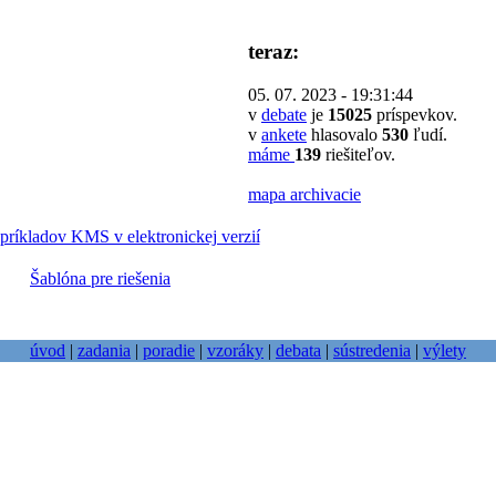
teraz:
05. 07. 2023 - 19:31:44
v
debate
je
15025
príspevkov.
v
ankete
hlasovalo
530
ľudí.
máme
139
riešiteľov.
mapa archivacie
príkladov KMS v elektronickej verzií
Šablóna pre riešenia
úvod
|
zadania
|
poradie
|
vzoráky
|
debata
|
sústredenia
|
výlety