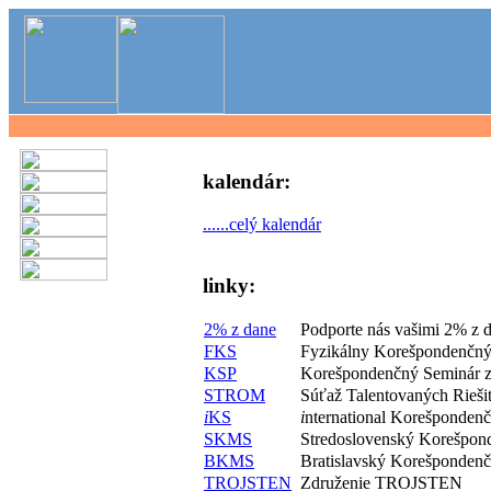
kalendár:
......celý kalendár
linky:
2% z dane
Podporte nás vašimi 2% z 
FKS
Fyzikálny Korešpondenčný
KSP
Korešpondenčný Seminár z
STROM
Súťaž Talentovaných Rieš
i
KS
i
nternational Korešponden
SKMS
Stredoslovenský Korešpon
BKMS
Bratislavský Korešponden
TROJSTEN
Združenie TROJSTEN