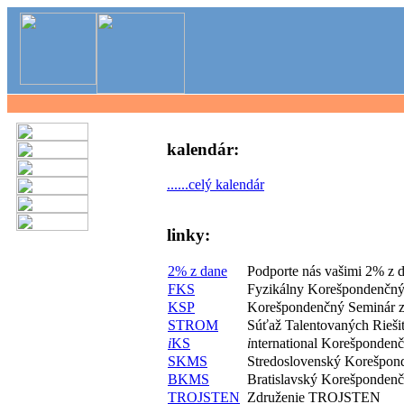
kalendár:
......celý kalendár
linky:
2% z dane
Podporte nás vašimi 2% z 
FKS
Fyzikálny Korešpondenčný
KSP
Korešpondenčný Seminár z
STROM
Súťaž Talentovaných Rieš
i
KS
i
nternational Korešponden
SKMS
Stredoslovenský Korešpon
BKMS
Bratislavský Korešponden
TROJSTEN
Združenie TROJSTEN