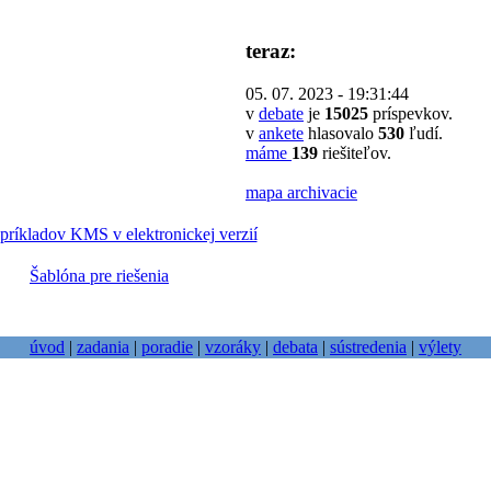
teraz:
05. 07. 2023 - 19:31:44
v
debate
je
15025
príspevkov.
v
ankete
hlasovalo
530
ľudí.
máme
139
riešiteľov.
mapa archivacie
príkladov KMS v elektronickej verzií
Šablóna pre riešenia
úvod
|
zadania
|
poradie
|
vzoráky
|
debata
|
sústredenia
|
výlety