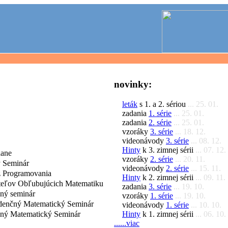
novinky:
leták
s 1. a 2. sériou
... 25. 01.
zadania
1. série
... 25. 01.
zadania
2. série
... 25. 01.
vzoráky
3. série
... 18. 12.
videonávody
3. série
... 08. 12.
Hinty
k 3. zimnej sérii
... 07. 12.
dane
vzoráky
2. série
... 20. 11.
 Seminár
videonávody
2. série
... 15. 11.
 Programovania
Hinty
k 2. zimnej sérii
... 09. 11.
iteľov Obľubujúcich Matematiku
zadania
3. série
... 19. 10.
čný seminár
vzoráky
1. série
... 19. 10.
denčný Matematický Seminár
videonávody
1. série
... 10. 10.
Hinty
k 1. zimnej sérii
... 06. 10.
čný Matematický Seminár
......viac