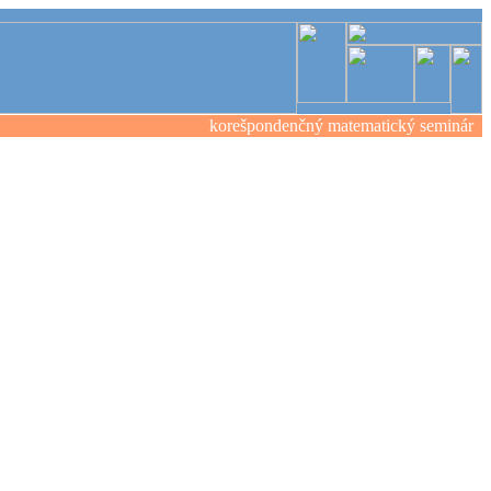
korešpondenčný matematický seminár