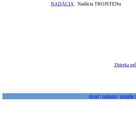
NADÁCIA
Nadácia TROJSTENu
Zbierka prí
úvod
|
zadania
|
poradie