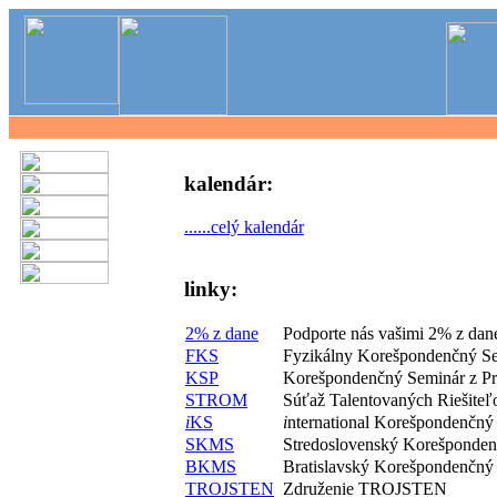
kalendár:
......celý kalendár
linky:
2% z dane
Podporte nás vašimi 2% z dan
FKS
Fyzikálny Korešpondenčný S
KSP
Korešpondenčný Seminár z P
STROM
Súťaž Talentovaných Riešite
i
KS
i
nternational Korešpondenčný
SKMS
Stredoslovenský Korešponde
BKMS
Bratislavský Korešpondenčný
TROJSTEN
Združenie TROJSTEN