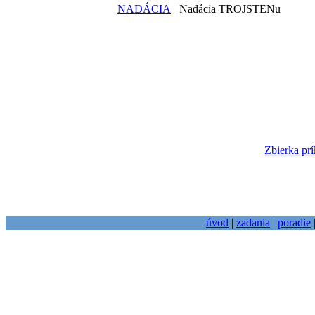
NADÁCIA
Nadácia TROJSTENu
Zbierka prí
úvod
|
zadania
|
poradie