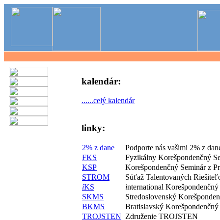
kalendár:
......celý kalendár
linky:
2% z dane
Podporte nás vašimi 2% z dan
FKS
Fyzikálny Korešpondenčný S
KSP
Korešpondenčný Seminár z P
STROM
Súťaž Talentovaných Riešite
i
KS
i
nternational Korešpondenčný
SKMS
Stredoslovenský Korešponde
BKMS
Bratislavský Korešpondenčný
TROJSTEN
Združenie TROJSTEN