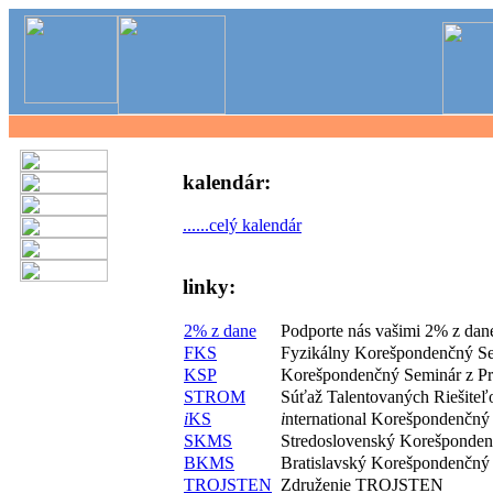
kalendár:
......celý kalendár
linky:
2% z dane
Podporte nás vašimi 2% z dan
FKS
Fyzikálny Korešpondenčný S
KSP
Korešpondenčný Seminár z P
STROM
Súťaž Talentovaných Riešite
i
KS
i
nternational Korešpondenčný
SKMS
Stredoslovenský Korešponde
BKMS
Bratislavský Korešpondenčný
TROJSTEN
Združenie TROJSTEN