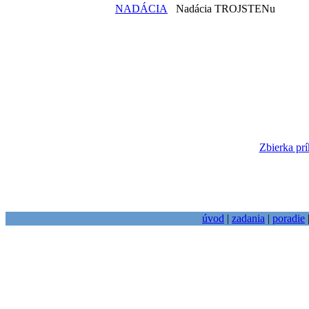
NADÁCIA
Nadácia TROJSTENu
Zbierka prí
úvod
|
zadania
|
poradie