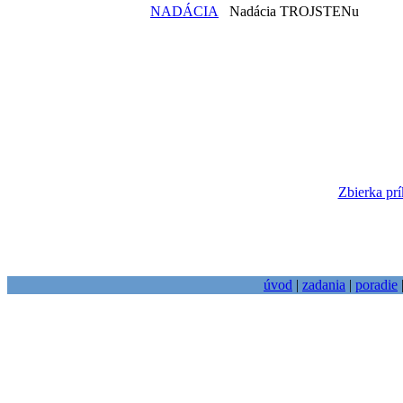
NADÁCIA
Nadácia TROJSTENu
Zbierka prí
úvod
|
zadania
|
poradie