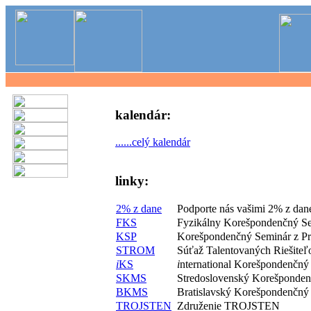
kalendár:
......celý kalendár
linky:
2% z dane
Podporte nás vašimi 2% z dan
FKS
Fyzikálny Korešpondenčný S
KSP
Korešpondenčný Seminár z P
STROM
Súťaž Talentovaných Riešite
i
KS
i
nternational Korešpondenčný
SKMS
Stredoslovenský Korešponde
BKMS
Bratislavský Korešpondenčný
TROJSTEN
Združenie TROJSTEN