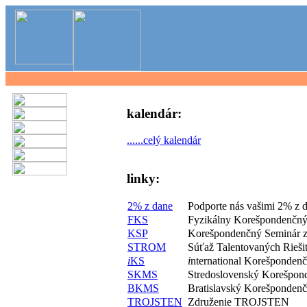
kalendár:
......celý kalendár
linky:
2% z dane
Podporte nás vašimi 2% z 
FKS
Fyzikálny Korešpondenčný
KSP
Korešpondenčný Seminár z
STROM
Súťaž Talentovaných Rieš
i
KS
i
nternational Korešponden
SKMS
Stredoslovenský Korešpon
BKMS
Bratislavský Korešponden
TROJSTEN
Združenie TROJSTEN