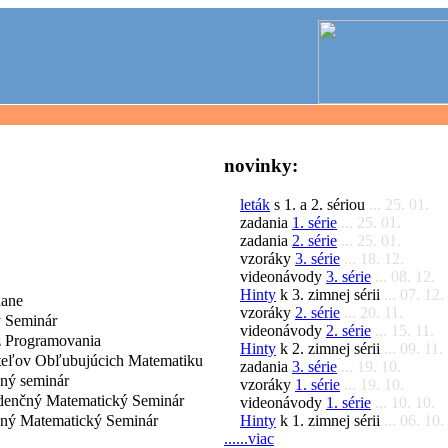
novinky:
leták
s 1. a 2. sériou
... 25. 01.
zadania
1. série
... 25. 01.
zadania
2. série
... 25. 01.
vzoráky
3. série
... 18. 12.
videonávody
3. série
... 08. 12.
Hinty
k 3. zimnej sérii
... 07. 12.
dane
vzoráky
2. série
... 20. 11.
 Seminár
videonávody
2. série
... 15. 11.
 Programovania
Hinty
k 2. zimnej sérii
... 09. 11.
iteľov Obľubujúcich Matematiku
zadania
3. série
... 19. 10.
čný seminár
vzoráky
1. série
... 19. 10.
denčný Matematický Seminár
videonávody
1. série
... 10. 10.
Hinty
k 1. zimnej sérii
... 06. 10.
čný Matematický Seminár
......viac