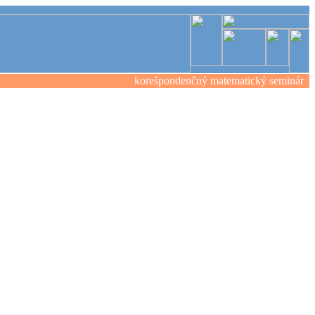
korešpondenčný matematický seminár