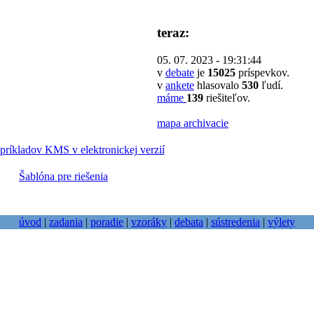
teraz:
05. 07. 2023 - 19:31:44
v
debate
je
15025
príspevkov.
v
ankete
hlasovalo
530
ľudí.
máme
139
riešiteľov.
mapa archivacie
príkladov KMS v elektronickej verzií
Šablóna pre riešenia
úvod
|
zadania
|
poradie
|
vzoráky
|
debata
|
sústredenia
|
výlety