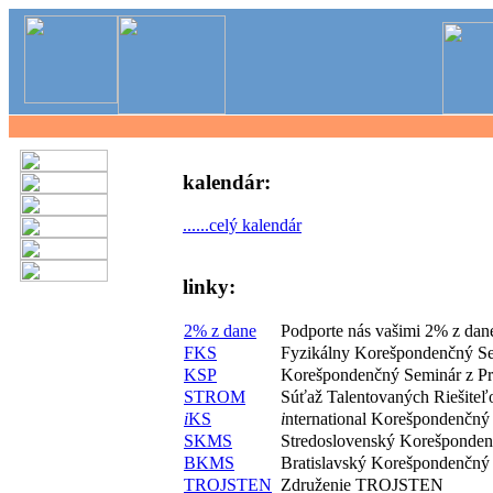
kalendár:
......celý kalendár
linky:
2% z dane
Podporte nás vašimi 2% z dan
FKS
Fyzikálny Korešpondenčný S
KSP
Korešpondenčný Seminár z P
STROM
Súťaž Talentovaných Riešite
i
KS
i
nternational Korešpondenčný
SKMS
Stredoslovenský Korešponde
BKMS
Bratislavský Korešpondenčný
TROJSTEN
Združenie TROJSTEN