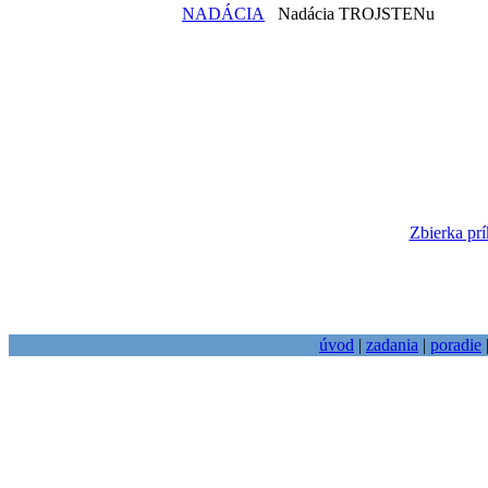
NADÁCIA
Nadácia TROJSTENu
Zbierka prí
úvod
|
zadania
|
poradie