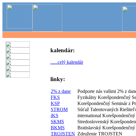
kalendár:
......celý kalendár
linky:
2% z dane
Podporte nás vašimi 2% z dan
FKS
Fyzikálny Korešpondenčný S
KSP
Korešpondenčný Seminár z P
STROM
Súťaž Talentovaných Riešite
i
KS
i
nternational Korešpondenčný
SKMS
Stredoslovenský Korešponde
BKMS
Bratislavský Korešpondenčný
TROJSTEN
Združenie TROJSTEN