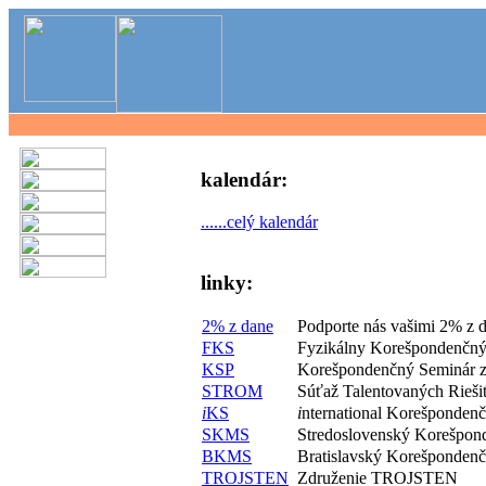
kalendár:
......celý kalendár
linky:
2% z dane
Podporte nás vašimi 2% z 
FKS
Fyzikálny Korešpondenčný
KSP
Korešpondenčný Seminár z
STROM
Súťaž Talentovaných Rieš
i
KS
i
nternational Korešponden
SKMS
Stredoslovenský Korešpon
BKMS
Bratislavský Korešponden
TROJSTEN
Združenie TROJSTEN