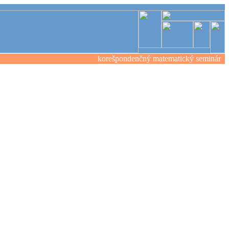
korešpondenčný matematický seminár