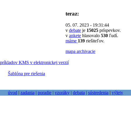
teraz:
05. 07. 2023 - 19:31:44
v
debate
je
15025
príspevkov.
v
ankete
hlasovalo
530
ľudí.
máme
139
riešiteľov.
mapa archivacie
príkladov KMS v elektronickej verzií
Šablóna pre riešenia
úvod
|
zadania
|
poradie
|
vzoráky
|
debata
|
sústredenia
|
výlety