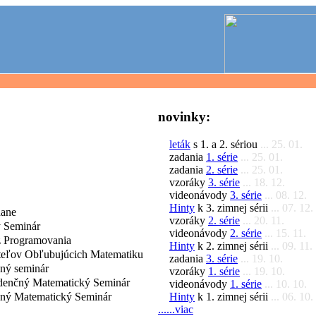
novinky:
leták
s 1. a 2. sériou
... 25. 01.
zadania
1. série
... 25. 01.
zadania
2. série
... 25. 01.
vzoráky
3. série
... 18. 12.
videonávody
3. série
... 08. 12.
Hinty
k 3. zimnej sérii
... 07. 12.
dane
vzoráky
2. série
... 20. 11.
 Seminár
videonávody
2. série
... 15. 11.
 Programovania
Hinty
k 2. zimnej sérii
... 09. 11.
iteľov Obľubujúcich Matematiku
zadania
3. série
... 19. 10.
čný seminár
vzoráky
1. série
... 19. 10.
denčný Matematický Seminár
videonávody
1. série
... 10. 10.
Hinty
k 1. zimnej sérii
... 06. 10.
čný Matematický Seminár
......viac