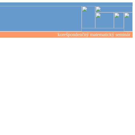
korešpondenčný matematický seminár