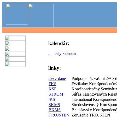
kalendár:
......celý kalendár
linky:
2% z dane
Podporte nás vašimi 2% z 
FKS
Fyzikálny Korešpondenčný
KSP
Korešpondenčný Seminár z
STROM
Súťaž Talentovaných Rieš
i
KS
i
nternational Korešponden
SKMS
Stredoslovenský Korešpon
BKMS
Bratislavský Korešponden
TROJSTEN
Združenie TROJSTEN