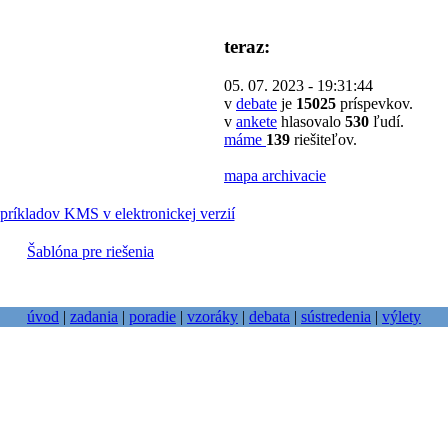
teraz:
05. 07. 2023 - 19:31:44
v
debate
je
15025
príspevkov.
v
ankete
hlasovalo
530
ľudí.
máme
139
riešiteľov.
mapa archivacie
príkladov KMS v elektronickej verzií
Šablóna pre riešenia
úvod
|
zadania
|
poradie
|
vzoráky
|
debata
|
sústredenia
|
výlety