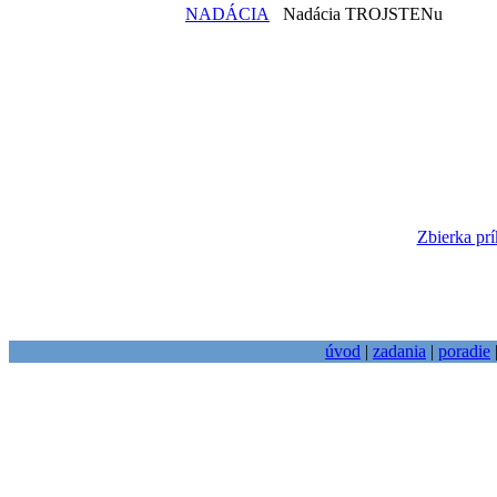
NADÁCIA
Nadácia TROJSTENu
Zbierka prí
úvod
|
zadania
|
poradie