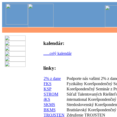
kalendár:
......celý kalendár
linky:
2% z dane
Podporte nás vašimi 2% z dan
FKS
Fyzikálny Korešpondenčný S
KSP
Korešpondenčný Seminár z P
STROM
Súťaž Talentovaných Riešite
i
KS
i
nternational Korešpondenčný
SKMS
Stredoslovenský Korešponde
BKMS
Bratislavský Korešpondenčný
TROJSTEN
Združenie TROJSTEN