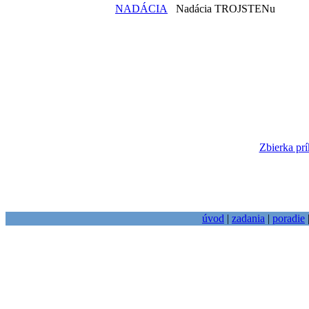
NADÁCIA
Nadácia TROJSTENu
Zbierka prí
úvod
|
zadania
|
poradie