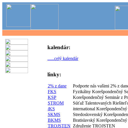
kalendár:
......celý kalendár
linky:
2% z dane
Podporte nás vašimi 2% z dan
FKS
Fyzikálny Korešpondenčný S
KSP
Korešpondenčný Seminár z P
STROM
Súťaž Talentovaných Riešite
i
KS
i
nternational Korešpondenčný
SKMS
Stredoslovenský Korešponde
BKMS
Bratislavský Korešpondenčný
TROJSTEN
Združenie TROJSTEN