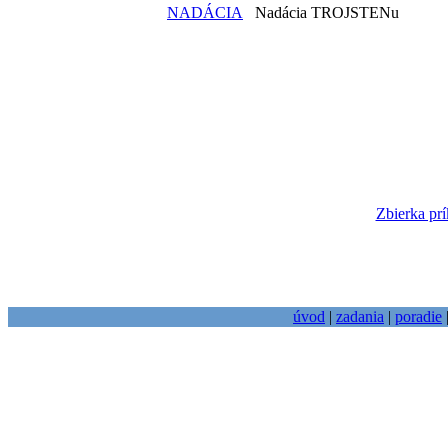
NADÁCIA
Nadácia TROJSTENu
Zbierka prí
úvod
|
zadania
|
poradie