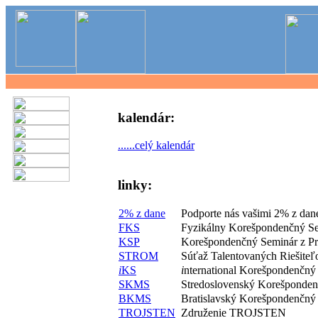
kalendár:
......celý kalendár
linky:
2% z dane
Podporte nás vašimi 2% z dan
FKS
Fyzikálny Korešpondenčný S
KSP
Korešpondenčný Seminár z P
STROM
Súťaž Talentovaných Riešite
i
KS
i
nternational Korešpondenčný
SKMS
Stredoslovenský Korešponde
BKMS
Bratislavský Korešpondenčný
TROJSTEN
Združenie TROJSTEN