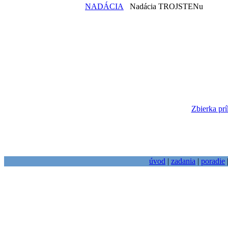
NADÁCIA
Nadácia TROJSTENu
Zbierka prí
úvod
|
zadania
|
poradie