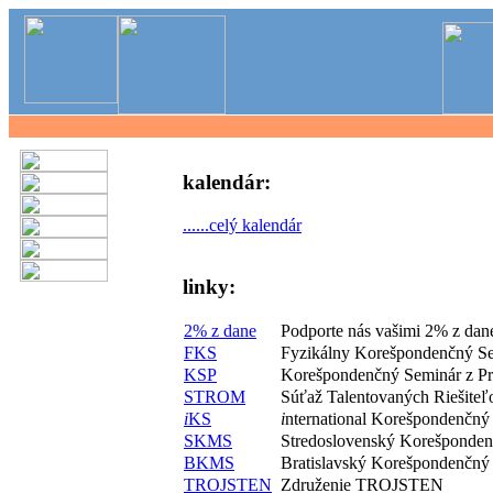
kalendár:
......celý kalendár
linky:
2% z dane
Podporte nás vašimi 2% z dan
FKS
Fyzikálny Korešpondenčný S
KSP
Korešpondenčný Seminár z P
STROM
Súťaž Talentovaných Riešite
i
KS
i
nternational Korešpondenčný
SKMS
Stredoslovenský Korešponde
BKMS
Bratislavský Korešpondenčný
TROJSTEN
Združenie TROJSTEN