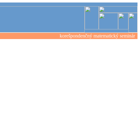
korešpondenčný matematický seminár