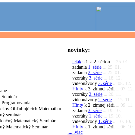
novinky:
leták
s 1. a 2. sériou
... 25. 01.
zadania
1. série
... 25. 01.
zadania
2. série
... 25. 01.
vzoráky
3. série
... 18. 12.
videonávody
3. série
... 08. 12.
Hinty
k 3. zimnej sérii
... 07. 12.
dane
vzoráky
2. série
... 20. 11.
 Seminár
videonávody
2. série
... 15. 11.
 Programovania
Hinty
k 2. zimnej sérii
... 09. 11.
iteľov Obľubujúcich Matematiku
zadania
3. série
... 19. 10.
čný seminár
vzoráky
1. série
... 19. 10.
denčný Matematický Seminár
videonávody
1. série
... 10. 10.
Hinty
k 1. zimnej sérii
... 06. 10.
čný Matematický Seminár
......viac