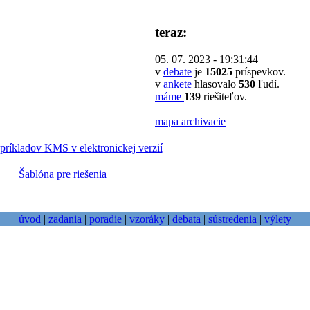
teraz:
05. 07. 2023 - 19:31:44
v
debate
je
15025
príspevkov.
v
ankete
hlasovalo
530
ľudí.
máme
139
riešiteľov.
mapa archivacie
príkladov KMS v elektronickej verzií
Šablóna pre riešenia
úvod
|
zadania
|
poradie
|
vzoráky
|
debata
|
sústredenia
|
výlety