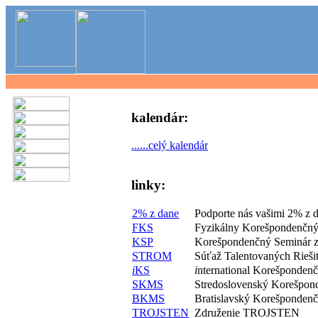
kalendár:
......celý kalendár
linky:
2% z dane
Podporte nás vašimi 2% z 
FKS
Fyzikálny Korešpondenčný
KSP
Korešpondenčný Seminár z
STROM
Súťaž Talentovaných Rieš
i
KS
i
nternational Korešponden
SKMS
Stredoslovenský Korešpon
BKMS
Bratislavský Korešponden
TROJSTEN
Združenie TROJSTEN