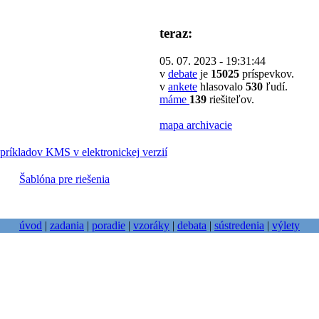
teraz:
05. 07. 2023 - 19:31:44
v
debate
je
15025
príspevkov.
v
ankete
hlasovalo
530
ľudí.
máme
139
riešiteľov.
mapa archivacie
príkladov KMS v elektronickej verzií
Šablóna pre riešenia
úvod
|
zadania
|
poradie
|
vzoráky
|
debata
|
sústredenia
|
výlety