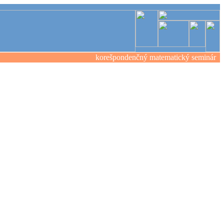
korešpondenčný matematický seminár