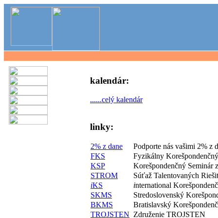
kalendár:
......celý kalendár
linky:
2% z dane
Podporte nás vašimi 2% z 
FKS
Fyzikálny Korešpondenčný
KSP
Korešpondenčný Seminár z
STROM
Súťaž Talentovaných Rieš
i
KS
i
nternational Korešponden
SKMS
Stredoslovenský Korešpon
BKMS
Bratislavský Korešponden
TROJSTEN
Združenie TROJSTEN