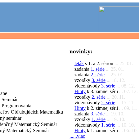
novinky:
leták
s 1. a 2. sériou
... 25. 01.
zadania
1. série
... 25. 01.
zadania
2. série
... 25. 01.
vzoráky
3. série
... 18. 12.
videonávody
3. série
... 08. 12.
Hinty
k 3. zimnej sérii
... 07. 12.
dane
vzoráky
2. série
... 20. 11.
 Seminár
videonávody
2. série
... 15. 11.
 Programovania
Hinty
k 2. zimnej sérii
... 09. 11.
iteľov Obľubujúcich Matematiku
zadania
3. série
... 19. 10.
čný seminár
vzoráky
1. série
... 19. 10.
denčný Matematický Seminár
videonávody
1. série
... 10. 10.
Hinty
k 1. zimnej sérii
... 06. 10.
čný Matematický Seminár
......viac