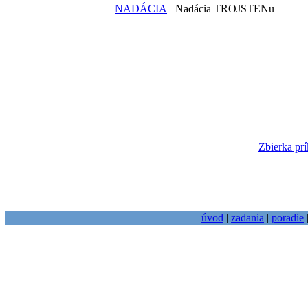
NADÁCIA
Nadácia TROJSTENu
Zbierka prí
úvod
|
zadania
|
poradie