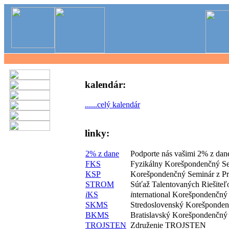
kalendár:
......celý kalendár
linky:
2% z dane
Podporte nás vašimi 2% z dan
FKS
Fyzikálny Korešpondenčný S
KSP
Korešpondenčný Seminár z P
STROM
Súťaž Talentovaných Riešite
i
KS
i
nternational Korešpondenčný
SKMS
Stredoslovenský Korešponde
BKMS
Bratislavský Korešpondenčný
TROJSTEN
Združenie TROJSTEN