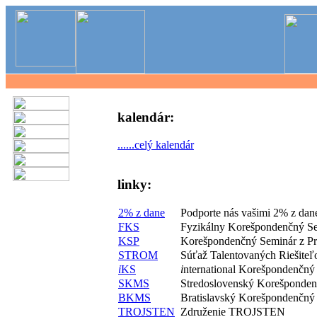
kalendár:
......celý kalendár
linky:
2% z dane
Podporte nás vašimi 2% z dan
FKS
Fyzikálny Korešpondenčný S
KSP
Korešpondenčný Seminár z P
STROM
Súťaž Talentovaných Riešite
i
KS
i
nternational Korešpondenčný
SKMS
Stredoslovenský Korešponde
BKMS
Bratislavský Korešpondenčný
TROJSTEN
Združenie TROJSTEN