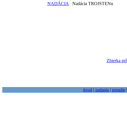
NADÁCIA
Nadácia TROJSTENu
Zbierka prí
úvod
|
zadania
|
poradie