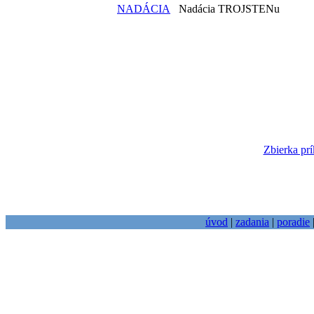
NADÁCIA
Nadácia TROJSTENu
Zbierka prí
úvod
|
zadania
|
poradie