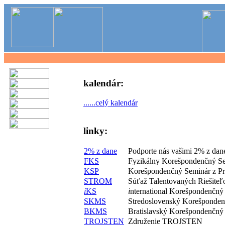
kalendár:
......celý kalendár
linky:
2% z dane
Podporte nás vašimi 2% z dan
FKS
Fyzikálny Korešpondenčný S
KSP
Korešpondenčný Seminár z P
STROM
Súťaž Talentovaných Riešite
i
KS
i
nternational Korešpondenčný
SKMS
Stredoslovenský Korešponde
BKMS
Bratislavský Korešpondenčný
TROJSTEN
Združenie TROJSTEN