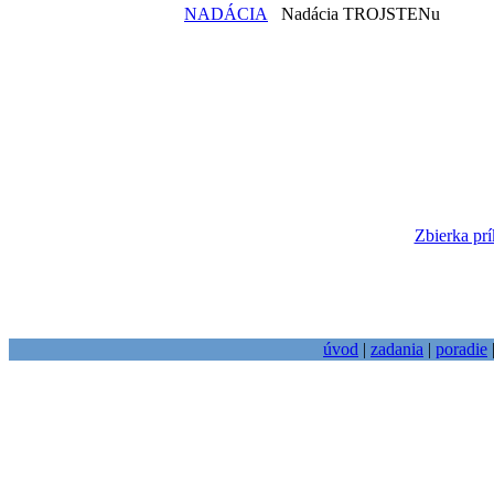
NADÁCIA
Nadácia TROJSTENu
Zbierka prí
úvod
|
zadania
|
poradie