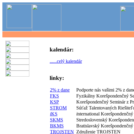
kalendár:
......celý kalendár
linky:
2% z dane
Podporte nás vašimi 2% z dan
FKS
Fyzikálny Korešpondenčný S
KSP
Korešpondenčný Seminár z P
STROM
Súťaž Talentovaných Riešite
i
KS
i
nternational Korešpondenčný
SKMS
Stredoslovenský Korešponde
BKMS
Bratislavský Korešpondenčný
TROJSTEN
Združenie TROJSTEN