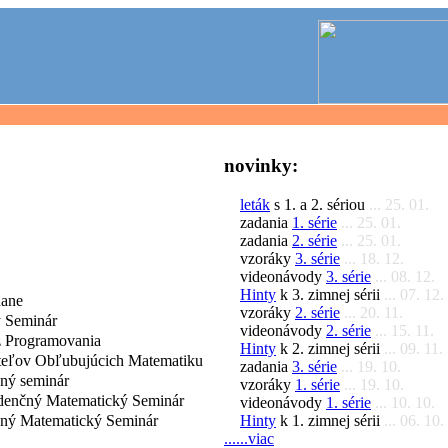
novinky:
leták
s 1. a 2. sériou
... 25. 01.
zadania
1. série
... 25. 01.
zadania
2. série
... 25. 01.
vzoráky
3. série
... 18. 12.
videonávody
3. série
... 08. 12.
Hinty
k 3. zimnej sérii
... 07. 12.
dane
vzoráky
2. série
... 20. 11.
 Seminár
videonávody
2. série
... 15. 11.
 Programovania
Hinty
k 2. zimnej sérii
... 09. 11.
iteľov Obľubujúcich Matematiku
zadania
3. série
... 19. 10.
čný seminár
vzoráky
1. série
... 19. 10.
denčný Matematický Seminár
videonávody
1. série
... 10. 10.
Hinty
k 1. zimnej sérii
... 06. 10.
čný Matematický Seminár
......viac