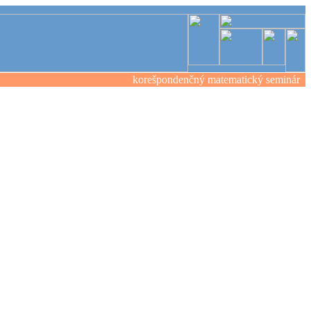
korešpondenčný matematický seminár