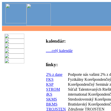
kalendár:
......celý kalendár
linky:
2% z dane
Podporte nás vašimi 2% z 
FKS
Fyzikálny Korešpondenčný
KSP
Korešpondenčný Seminár z
STROM
Súťaž Talentovaných Rieš
i
KS
i
nternational Korešponden
SKMS
Stredoslovenský Korešpon
BKMS
Bratislavský Korešponden
TROJSTEN
Združenie TROJSTEN