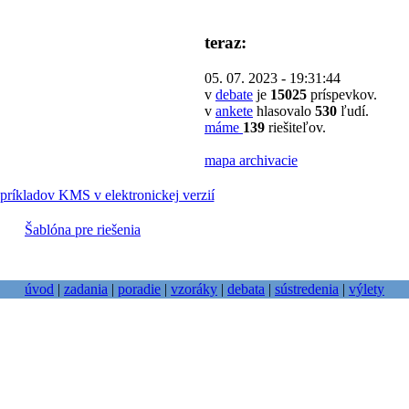
teraz:
05. 07. 2023 - 19:31:44
v
debate
je
15025
príspevkov.
v
ankete
hlasovalo
530
ľudí.
máme
139
riešiteľov.
mapa archivacie
príkladov KMS v elektronickej verzií
Šablóna pre riešenia
úvod
|
zadania
|
poradie
|
vzoráky
|
debata
|
sústredenia
|
výlety