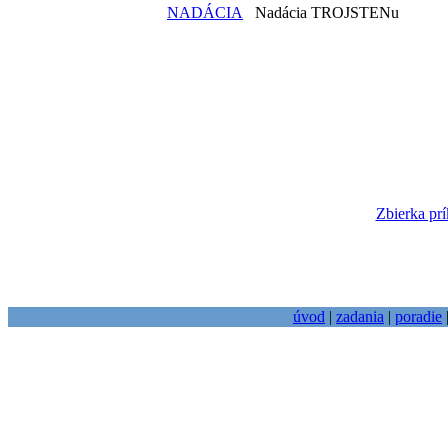
NADÁCIA
Nadácia TROJSTENu
Zbierka prí
úvod
|
zadania
|
poradie