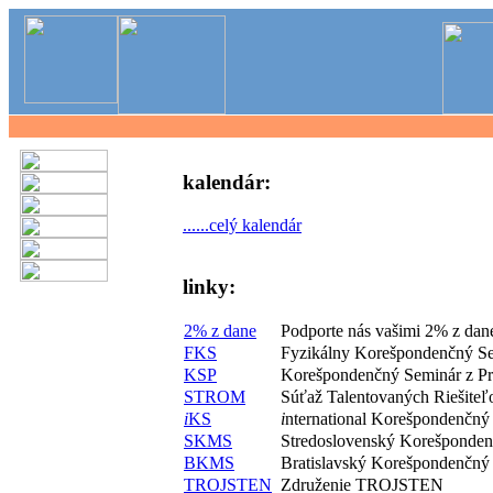
kalendár:
......celý kalendár
linky:
2% z dane
Podporte nás vašimi 2% z dan
FKS
Fyzikálny Korešpondenčný S
KSP
Korešpondenčný Seminár z P
STROM
Súťaž Talentovaných Riešite
i
KS
i
nternational Korešpondenčný
SKMS
Stredoslovenský Korešponde
BKMS
Bratislavský Korešpondenčný
TROJSTEN
Združenie TROJSTEN