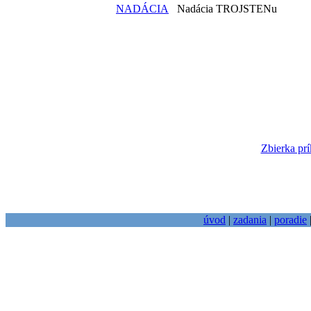
NADÁCIA
Nadácia TROJSTENu
Zbierka prí
úvod
|
zadania
|
poradie