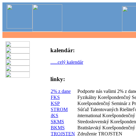
kalendár:
......celý kalendár
linky:
2% z dane
Podporte nás vašimi 2% z dan
FKS
Fyzikálny Korešpondenčný S
KSP
Korešpondenčný Seminár z P
STROM
Súťaž Talentovaných Riešite
i
KS
i
nternational Korešpondenčný
SKMS
Stredoslovenský Korešponde
BKMS
Bratislavský Korešpondenčný
TROJSTEN
Združenie TROJSTEN