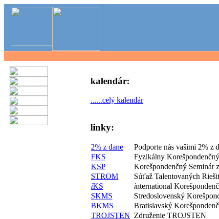
kalendár:
......celý kalendár
linky:
2% z dane
Podporte nás vašimi 2% z 
FKS
Fyzikálny Korešpondenčný
KSP
Korešpondenčný Seminár z
STROM
Súťaž Talentovaných Rieš
i
KS
i
nternational Korešponden
SKMS
Stredoslovenský Korešpon
BKMS
Bratislavský Korešponden
TROJSTEN
Združenie TROJSTEN