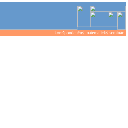
korešpondenčný matematický seminár