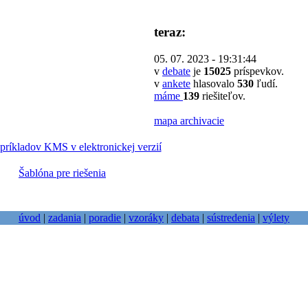
teraz:
05. 07. 2023 - 19:31:44
v
debate
je
15025
príspevkov.
v
ankete
hlasovalo
530
ľudí.
máme
139
riešiteľov.
mapa archivacie
príkladov KMS v elektronickej verzií
Šablóna pre riešenia
úvod
|
zadania
|
poradie
|
vzoráky
|
debata
|
sústredenia
|
výlety