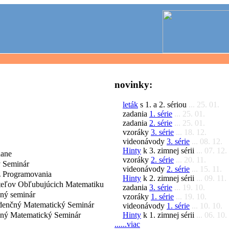
novinky:
leták
s 1. a 2. sériou
... 25. 01.
zadania
1. série
... 25. 01.
zadania
2. série
... 25. 01.
vzoráky
3. série
... 18. 12.
videonávody
3. série
... 08. 12.
Hinty
k 3. zimnej sérii
... 07. 12.
dane
vzoráky
2. série
... 20. 11.
 Seminár
videonávody
2. série
... 15. 11.
 Programovania
Hinty
k 2. zimnej sérii
... 09. 11.
iteľov Obľubujúcich Matematiku
zadania
3. série
... 19. 10.
čný seminár
vzoráky
1. série
... 19. 10.
denčný Matematický Seminár
videonávody
1. série
... 10. 10.
Hinty
k 1. zimnej sérii
... 06. 10.
čný Matematický Seminár
......viac