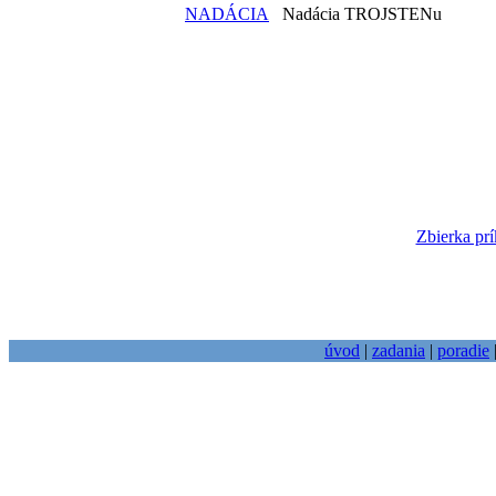
NADÁCIA
Nadácia TROJSTENu
Zbierka prí
úvod
|
zadania
|
poradie