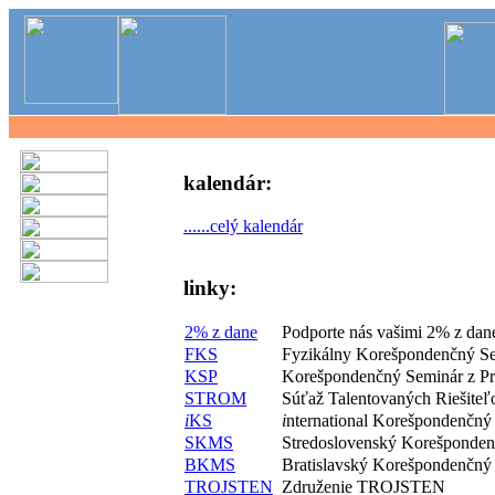
kalendár:
......celý kalendár
linky:
2% z dane
Podporte nás vašimi 2% z dan
FKS
Fyzikálny Korešpondenčný S
KSP
Korešpondenčný Seminár z P
STROM
Súťaž Talentovaných Riešite
i
KS
i
nternational Korešpondenčný
SKMS
Stredoslovenský Korešponde
BKMS
Bratislavský Korešpondenčný
TROJSTEN
Združenie TROJSTEN