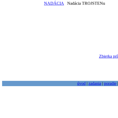
NADÁCIA
Nadácia TROJSTENu
Zbierka prí
úvod
|
zadania
|
poradie