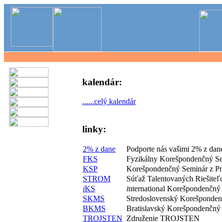
kalendár:
......celý kalendár
linky:
2% z dane
Podporte nás vašimi 2% z dan
FKS
Fyzikálny Korešpondenčný S
KSP
Korešpondenčný Seminár z P
STROM
Súťaž Talentovaných Riešite
i
KS
i
nternational Korešpondenčný
SKMS
Stredoslovenský Korešponde
BKMS
Bratislavský Korešpondenčný
TROJSTEN
Združenie TROJSTEN