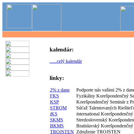
kalendár:
......celý kalendár
linky:
2% z dane
Podporte nás vašimi 2% z dan
FKS
Fyzikálny Korešpondenčný S
KSP
Korešpondenčný Seminár z P
STROM
Súťaž Talentovaných Riešite
i
KS
i
nternational Korešpondenčný
SKMS
Stredoslovenský Korešponde
BKMS
Bratislavský Korešpondenčný
TROJSTEN
Združenie TROJSTEN