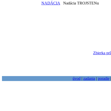
NADÁCIA
Nadácia TROJSTENu
Zbierka prí
úvod
|
zadania
|
poradie