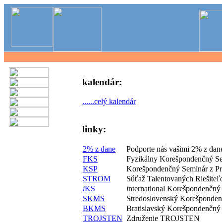
kalendár:
......celý kalendár
linky:
2% z dane
Podporte nás vašimi 2% z dan
FKS
Fyzikálny Korešpondenčný S
KSP
Korešpondenčný Seminár z P
STROM
Súťaž Talentovaných Riešite
i
KS
i
nternational Korešpondenčný
SKMS
Stredoslovenský Korešponde
BKMS
Bratislavský Korešpondenčný
TROJSTEN
Združenie TROJSTEN