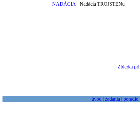
NADÁCIA
Nadácia TROJSTENu
Zbierka prí
úvod
|
zadania
|
poradie