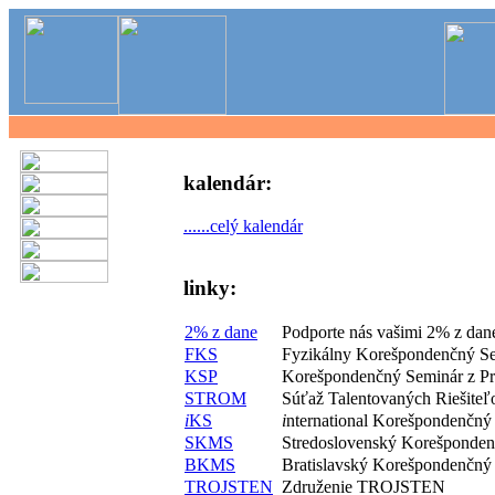
kalendár:
......celý kalendár
linky:
2% z dane
Podporte nás vašimi 2% z dan
FKS
Fyzikálny Korešpondenčný S
KSP
Korešpondenčný Seminár z P
STROM
Súťaž Talentovaných Riešite
i
KS
i
nternational Korešpondenčný
SKMS
Stredoslovenský Korešponde
BKMS
Bratislavský Korešpondenčný
TROJSTEN
Združenie TROJSTEN