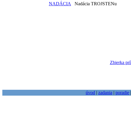
NADÁCIA
Nadácia TROJSTENu
Zbierka prí
úvod
|
zadania
|
poradie