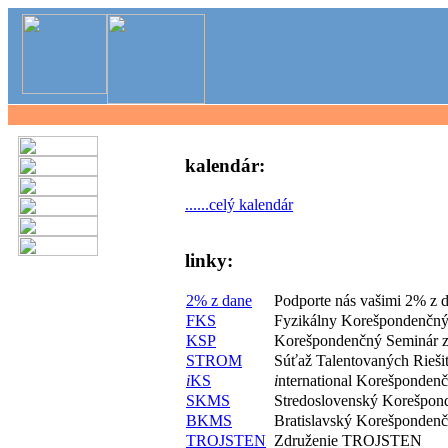
kalendár:
......celý kalendár
linky:
2% z dane
Podporte nás vašimi 2% z 
FKS
Fyzikálny Korešpondenčný
KSP
Korešpondenčný Seminár z
STROM
Súťaž Talentovaných Rieš
i
KS
i
nternational Korešponden
SKMS
Stredoslovenský Korešpon
BKMS
Bratislavský Korešponden
TROJSTEN
Združenie TROJSTEN