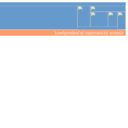
korešpondenčný matematický seminár