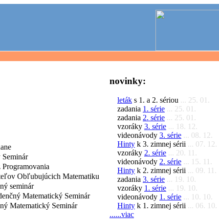
novinky:
leták
s 1. a 2. sériou
... 25. 01.
zadania
1. série
... 25. 01.
zadania
2. série
... 25. 01.
vzoráky
3. série
... 18. 12.
videonávody
3. série
... 08. 12.
Hinty
k 3. zimnej sérii
... 07. 12.
dane
vzoráky
2. série
... 20. 11.
 Seminár
videonávody
2. série
... 15. 11.
 Programovania
Hinty
k 2. zimnej sérii
... 09. 11.
iteľov Obľubujúcich Matematiku
zadania
3. série
... 19. 10.
čný seminár
vzoráky
1. série
... 19. 10.
denčný Matematický Seminár
videonávody
1. série
... 10. 10.
Hinty
k 1. zimnej sérii
... 06. 10.
čný Matematický Seminár
......viac