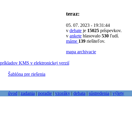
teraz:
05. 07. 2023 - 19:31:44
v
debate
je
15025
príspevkov.
v
ankete
hlasovalo
530
ľudí.
máme
139
riešiteľov.
mapa archivacie
príkladov KMS v elektronickej verzií
Šablóna pre riešenia
úvod
|
zadania
|
poradie
|
vzoráky
|
debata
|
sústredenia
|
výlety