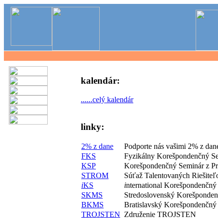
kalendár:
......celý kalendár
linky:
2% z dane
Podporte nás vašimi 2% z dan
FKS
Fyzikálny Korešpondenčný S
KSP
Korešpondenčný Seminár z P
STROM
Súťaž Talentovaných Riešite
i
KS
i
nternational Korešpondenčný
SKMS
Stredoslovenský Korešponde
BKMS
Bratislavský Korešpondenčný
TROJSTEN
Združenie TROJSTEN