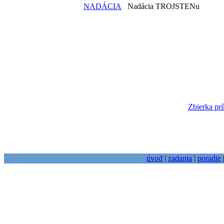
NADÁCIA
Nadácia TROJSTENu
Zbierka prí
úvod
|
zadania
|
poradie