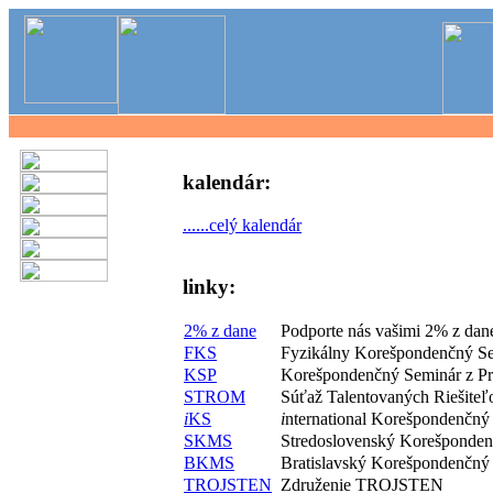
kalendár:
......celý kalendár
linky:
2% z dane
Podporte nás vašimi 2% z dan
FKS
Fyzikálny Korešpondenčný S
KSP
Korešpondenčný Seminár z P
STROM
Súťaž Talentovaných Riešite
i
KS
i
nternational Korešpondenčný
SKMS
Stredoslovenský Korešponde
BKMS
Bratislavský Korešpondenčný
TROJSTEN
Združenie TROJSTEN