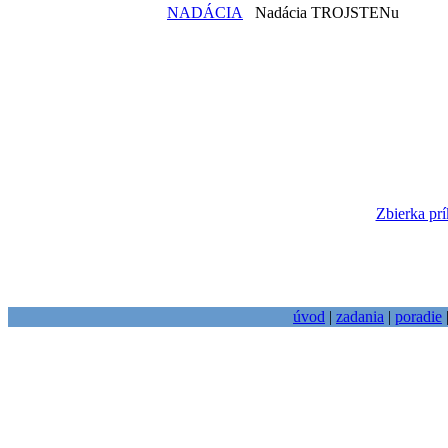
NADÁCIA
Nadácia TROJSTENu
Zbierka prí
úvod
|
zadania
|
poradie