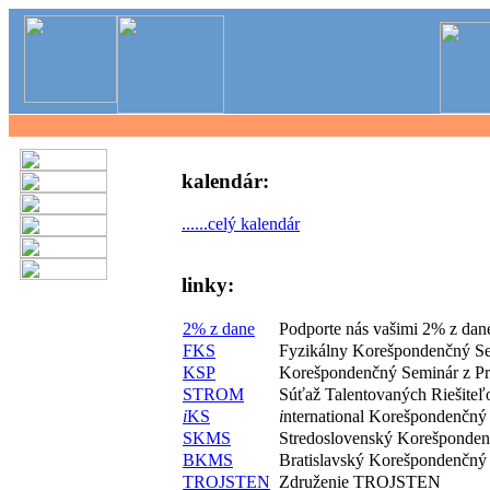
kalendár:
......celý kalendár
linky:
2% z dane
Podporte nás vašimi 2% z dan
FKS
Fyzikálny Korešpondenčný S
KSP
Korešpondenčný Seminár z P
STROM
Súťaž Talentovaných Riešite
i
KS
i
nternational Korešpondenčný
SKMS
Stredoslovenský Korešponde
BKMS
Bratislavský Korešpondenčný
TROJSTEN
Združenie TROJSTEN