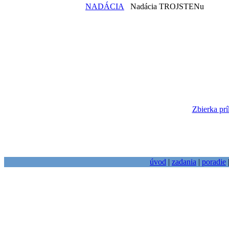
NADÁCIA
Nadácia TROJSTENu
Zbierka prí
úvod
|
zadania
|
poradie