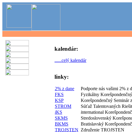
kalendár:
......celý kalendár
linky:
2% z dane
Podporte nás vašimi 2% z 
FKS
Fyzikálny Korešpondenčný
KSP
Korešpondenčný Seminár z
STROM
Súťaž Talentovaných Rieš
i
KS
i
nternational Korešponden
SKMS
Stredoslovenský Korešpon
BKMS
Bratislavský Korešponden
TROJSTEN
Združenie TROJSTEN