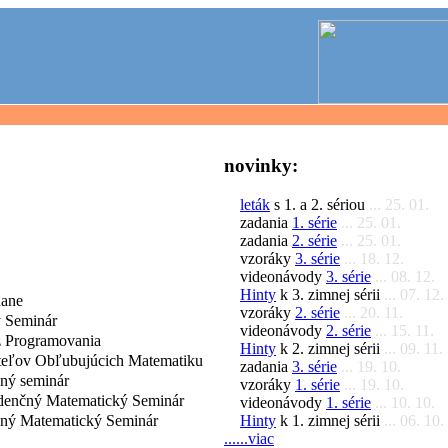
novinky:
leták
s 1. a 2. sériou
... 25. 01.
zadania
1. série
... 25. 01.
zadania
2. série
... 25. 01.
vzoráky
3. série
... 18. 12.
videonávody
3. série
... 08. 12.
Hinty
k 3. zimnej sérii
... 07. 12.
dane
vzoráky
2. série
... 20. 11.
 Seminár
videonávody
2. série
... 15. 11.
 Programovania
Hinty
k 2. zimnej sérii
... 09. 11.
iteľov Obľubujúcich Matematiku
zadania
3. série
... 19. 10.
čný seminár
vzoráky
1. série
... 19. 10.
denčný Matematický Seminár
videonávody
1. série
... 10. 10.
Hinty
k 1. zimnej sérii
... 06. 10.
čný Matematický Seminár
......viac