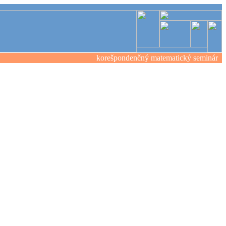
korešpondenčný matematický seminár