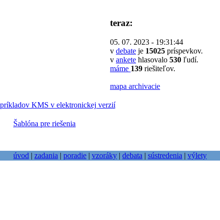
teraz:
05. 07. 2023 - 19:31:44
v
debate
je
15025
príspevkov.
v
ankete
hlasovalo
530
ľudí.
máme
139
riešiteľov.
mapa archivacie
príkladov KMS v elektronickej verzií
Šablóna pre riešenia
úvod
|
zadania
|
poradie
|
vzoráky
|
debata
|
sústredenia
|
výlety